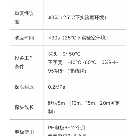
重复性误
≤3%（25℃下实验室环境）
差
响应时间
<30s（25℃下实验室环境）
探头：0~50℃
设备工作
王字壳：-40℃~60℃，0%RH~
条件
95%RH（非结露）
探头耐压
0.2MPa
默认5m （10m、15m、20m可定
探头线长
制）
PH电极6~12个月
电极使用
氨氮电极3~6个月