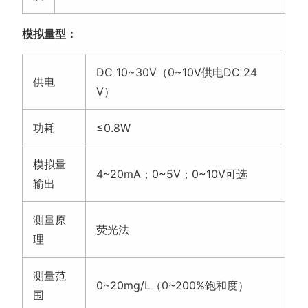
模拟量型：
DC 10~30V（0~10V供电DC 24
供电
V）
功耗
≤0.8W
模拟量
4~20mA；0~5V；0~10V可选
输出
测量原
荧光法
理
测量范
0~20mg/L（0~200%饱和度）
围