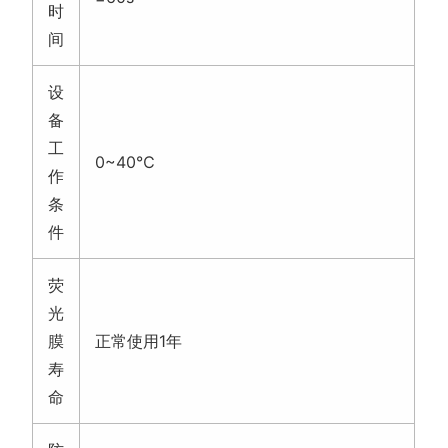
时
间
设
备
工
0~40℃
作
条
件
荧
光
膜
正常使用1年
寿
命