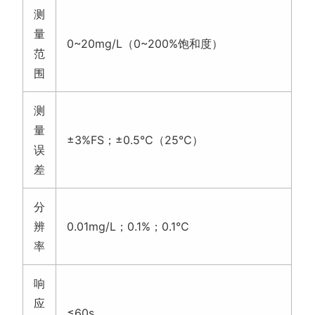
测
量
0~20mg/L（0~200%饱和度）
范
围
测
量
±3%FS；±0.5℃（25℃）
误
差
分
辨
0.01mg/L；0.1%；0.1℃
率
响
应
≤60s