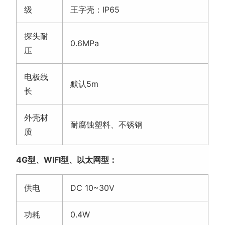
级
王字壳：IP65
探头耐
0.6MPa
压
电极线
默认5m
长
外壳材
耐腐蚀塑料、不锈钢
质
4G型、WIFI型、以太网型：
供电
DC 10~30V
功耗
0.4W