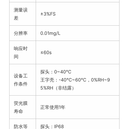
测量误
±3%FS
差
分辨率
0.01mg/L
响应时
≤60s
间
探头：0~40℃
设备工
王字壳：-40℃~60℃，0%RH~9
作条件
5%RH（非结露）
荧光膜
正常使用1年
寿命
防水等
探头：IP68