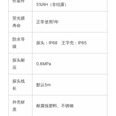
作条件
5%RH（非结露）
荧光膜
正常使用1年
寿命
防水等
探头：IP68 王字壳：IP65
级
探头耐
0.6MPa
压
探头线
默认5m
长
外壳材
耐腐蚀塑料、不锈钢
质