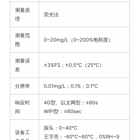
测量原
荧光法
理
测量范
0~20mg/L（0~200%饱和度）
围
测量误
±3%FS；±0.5℃（25℃）
差
分辨率
0.01mg/L；0.1%；0.1℃
响应时
4G型、以太网型：≤60s
间
WIFI型：≤60sec
探头：0~40℃
设备工
王字壳：-40℃~60℃，0%RH~9