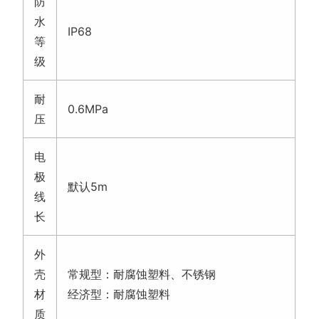
防
水
IP68
等
级
耐
0.6MPa
压
电
极
默认5m
线
长
外
壳
常规型：耐腐蚀塑料、不锈钢
材
经济型：耐腐蚀塑料
质