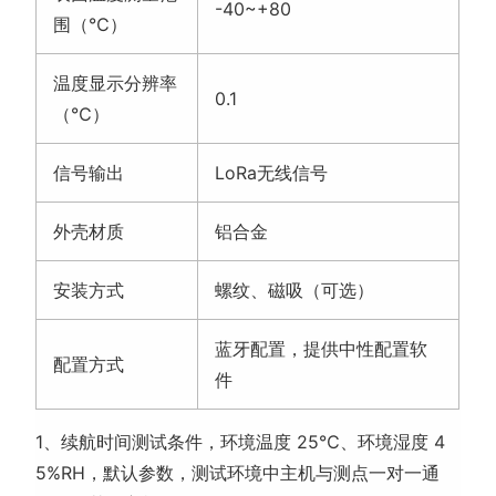
安装方式
螺纹、磁吸（可选）
蓝牙配置，提供中性配置软
配置方式
件
1、续航时间测试条件，环境温度 25℃、环境湿度 4
5%RH，默认参数，测试环境中主机与测点一对一通
信，无其他主机及同频干扰。
2、外壳主体材质为铝合金材质，为保障信号传输质
量，及现场安装强度，设备的天线座、用于拆卸顶盖
的限位螺丝、部分型号底座部分会使用其他材质进行
补强，若对其材质有要求支持定制。
产品选型