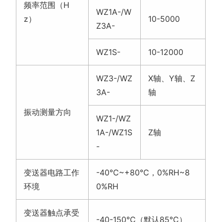
1A-/WZ1S
Z轴
-
变送器电路工作
-40℃~+80℃，0%RH~8
环境
0%RH
变送器触点承受
-40-150℃（默认85℃）
温度范围
WZ1-/WZ
振动速度均方根
3-/WZ1A
0-50
值测量范围（m
-/WZ3A-
m/s）
WZ1S-
0-199.9
振动速度均方根
±1.5% FS（@1kHz，10mm/