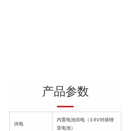
产品参数
内置电池供电（3.6V对插锂
供电
亚电池）
使用寿命可达8年（上传间隔
1h）
续航时间
WZ1S-使用寿命可达5年（上
传间隔1h）
数据上传间隔
最短上传间隔可设40s