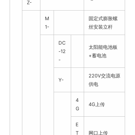
Z-
M
固定式膨胀螺
1-
丝安装立杆
DC
太阳能电池板
-12
+蓄电池
-
220V交流电源
Y-
供电
4
4G上传
G
E
T
网口上传