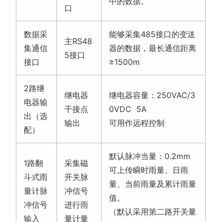
中的数据。
口
数据采
能够采集485接口的变送
主RS48
集通信
器的数据，最长通信距离
5接口
接口
≥1500m
2路继
继电器
继电器容量：250VAC/3
电器输
干接点
0VDC 5A
出（选
输出
可用作远程控制
配）
默认脉冲当量：0.2mm
1路翻
采集磁
可上传瞬时雨量、日雨
斗式雨
开关脉
量、当前雨量及累计雨量
量计脉
冲信号
值。
冲信号
进行雨
（默认采用第二路开关量
输入
量计量